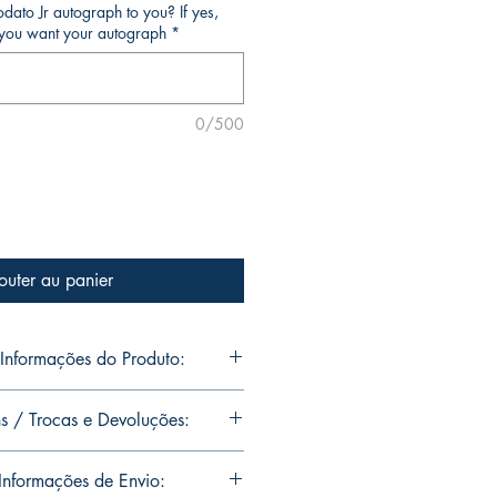
ato Jr autograph to you? If yes,
o you want your autograph
*
0/500
outer au panier
nformações do Produto:
o Jr's personal collection.
s / Trocas e Devoluções:
s will be signed with or without
ou want Mike Deodato Jr to
ns are limited runs with
nformações de Envio:
. Unfortunately, it is not subject to