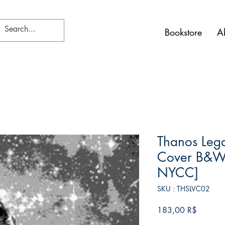
Bookstore
A
Thanos Lega
Cover B&W 
NYCC]
SKU : THSLVC02
Prix
183,00 R$