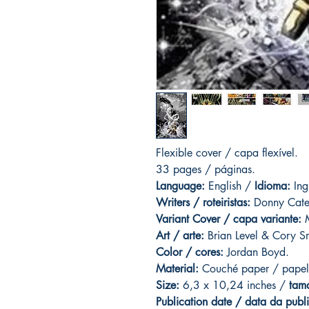
Flexible cover / capa flexível.
33 pages
/ páginas.
Language:
English /
Idioma:
Ing
Writers / roteiristas:
Donny Cate
Variant Cover / capa variante:
M
Art / arte:
Brian Level & Cory S
Color / cores:
Jordan Boyd.
Material:
C
ouché paper / papel
Size:
6,3 x 10,24 inches /
tam
Publication date / data da publ