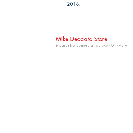
2018.
Mike Deodato Store
é parceiro comercial da MARGINALIA:
CNPJ: 22.759.548/0001-52
Rua Dr. Hortêncio Ribeiro nº 148
Bairro Castelo Branco
(próximo à UFPB)
João Pessoa - PB. CEP: 58050-220
info@mikedeodatostore.com