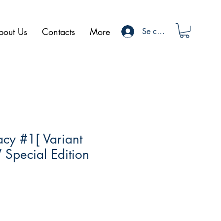
bout Us
Contacts
More
Se connecter
cy #1[ Variant
Special Edition