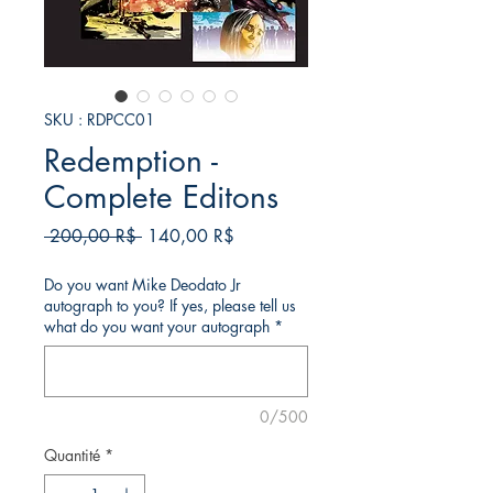
SKU : RDPCC01
Redemption -
Complete Editons
Prix
Prix
 200,00 R$ 
140,00 R$
original
promotionnel
Do you want Mike Deodato Jr
autograph to you? If yes, please tell us
what do you want your autograph
*
0/500
Quantité
*