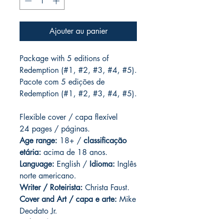
Ajouter au panier
Package with 5 editions of
Redemption (#1, #2, #3, #4, #5).
Pacote com 5 edições de
Redemption (#1, #2, #3, #4, #5).
Flexible cover / capa flexível
24 pages / páginas.
Age range:
18+ /
classificação
etária:
acima de 18 anos.
Language:
English /
Idioma:
Inglês
norte americano.
Writer / Roteirista:
Christa Faust.
Cover and Art / capa e arte:
Mike
Deodato Jr.