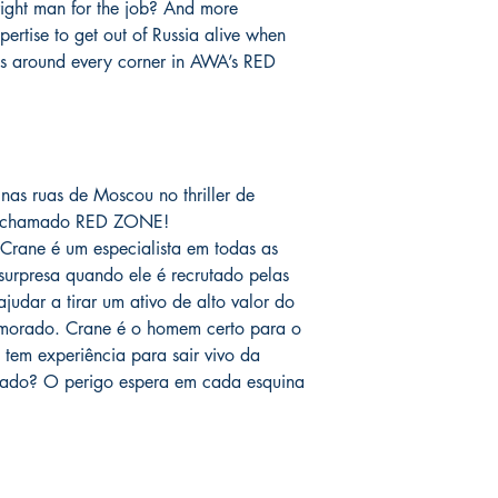
right man for the job? And more
o prazo de entrega no
pertise to get out of Russia alive when
fora do Brasil *
é de 1
s around every corner in AWA’s RED
chegue em 25 dias, e
imediatamente para fa
entrega.
Você pode ver Mike D
nas redes sociais del
as ruas de Moscou no thriller de
forma de garantia e v
m chamado RED ZONE!
produto. :)
rane é um especialista em todas as
surpresa quando ele é recrutado pelas
*
A entrega fora do Br
dos Correios e ao alc
judar a tirar um ativo de alto valor do
Wix.
amorado. Crane é o homem certo para o
 tem experiência para sair vivo da
rrado? O perigo espera em cada esquina