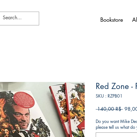
Bookstore
A
Red Zone -
SKU : RZPB01
Prix
 140,00 R$ 
98,0
origina
Do you want Mike Deod
please tell us what d