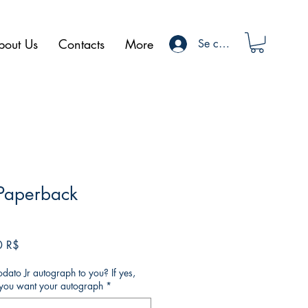
bout Us
Contacts
More
Se connecter
 Paperback
Prix
0 R$
l
promotionnel
ato Jr autograph to you? If yes,
o you want your autograph
*