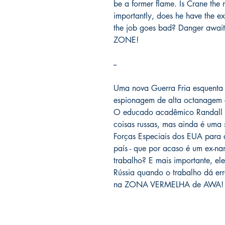
be a former flame. Is Crane the 
importantly, does he have the ex
the job goes bad? Danger await
ZONE!
--
Uma nova Guerra Fria esquenta n
espionagem de alta octanage
O educado acadêmico Randall C
coisas russas, mas ainda é uma 
Forças Especiais dos EUA para a
país - que por acaso é um ex-n
trabalho? E mais importante, ele
Rússia quando o trabalho dá e
na ZONA VERMELHA de AWA!