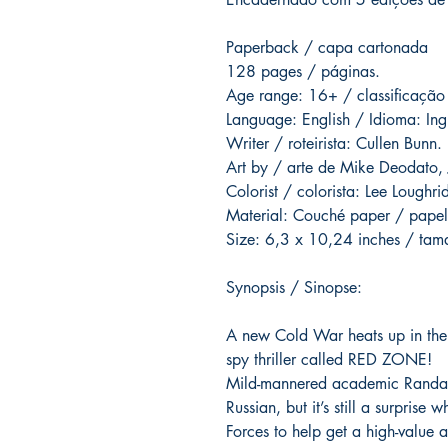
Paperback / capa cartonada
128 pages / páginas.
Age range: 16+ / classificação
Language: English / Idioma: Ing
Writer / roteirista: Cullen Bunn.
Art by / arte de Mike Deodato, J
Colorist / colorista: Lee Loughri
Material: Couché paper / papel
Size: 6,3 x 10,24 inches / ta
Synopsis / Sinopse:
A new Cold War heats up in the 
spy thriller called RED ZONE!
Mild-mannered academic Randall 
Russian, but it’s still a surprise
Forces to help get a high-value