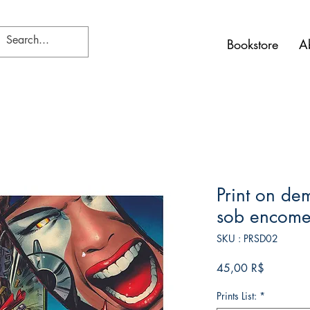
Bookstore
A
Print on dem
sob encome
SKU : PRSD02
Prix
45,00 R$
Prints List:
*