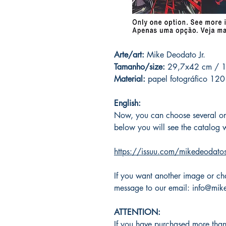
Arte/art:
Mike Deodato Jr.
Tamanho/size:
29,7x42 cm / 11
Material:
papel fotográfico 12
English:
Now, you can choose several one
below you will see the catalog w
https://issuu.com/mikedeodatos
If you want another image or cha
message to our email: info@mi
ATTENTION:
If you have purchased more than 