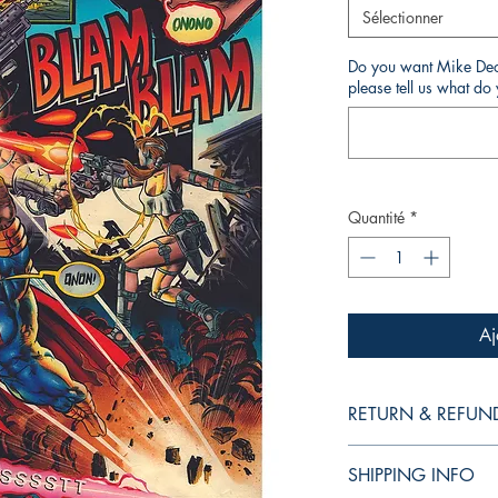
Sélectionner
Do you want Mike Deod
please tell us what d
Quantité
*
Aj
RETURN & REFUN
Produto não está suje
SHIPPING INFO
do transporte, roubo 