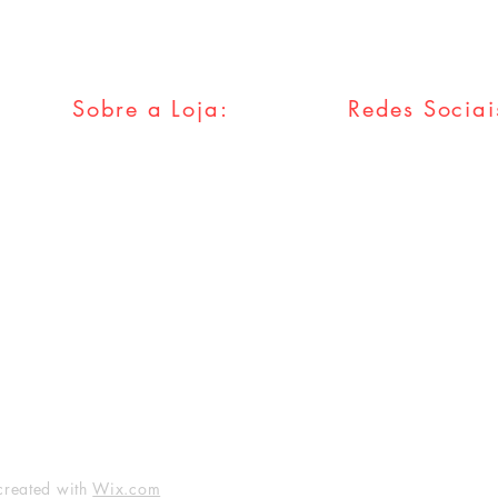
Sobre a Loja:
Redes Sociai
FAQ
Facebook
Envios & Trocas
Twitter
Política da Loja
Instagram
Métodos
Pagamentos
Tumblr
created with
Wix.com