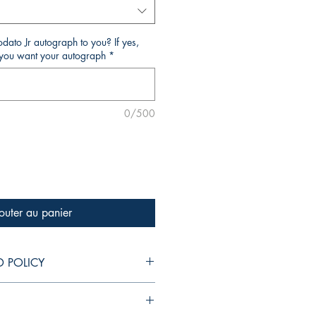
ato Jr autograph to you? If yes,
o you want your autograph
*
0/500
outer au panier
D POLICY
ito a devolução. Em caso de danos
ou extravio do produto durante