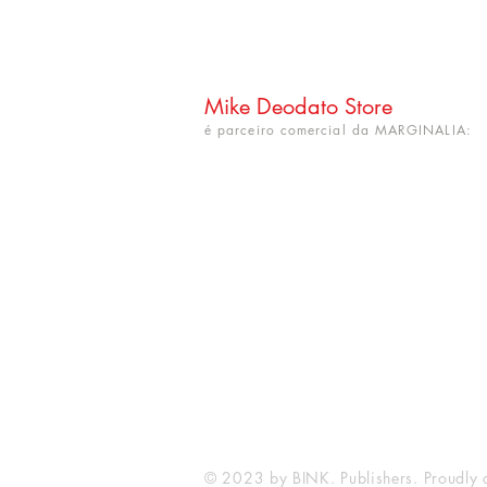
Mike Deodato Store
é parceiro comercial da MARGINALIA:
CNPJ: 22.759.548/0001-52
Rua Dr. Hortêncio Ribeiro nº 148
Bairro Castelo Branco
(próximo à UFPB)
João Pessoa - PB. CEP: 58050-220
info@mikedeodatostore.com
© 2023 by BINK. Publishers. Proudly 