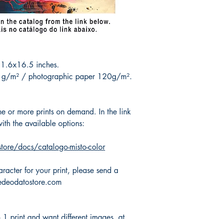
entrega, você poderá
Este produto está na 
valor ou receber seu d
Os pedidos serão proc
Recolhidos de segunda
Product is not subject t
autografados com Mik
damage, theft or loss 
Após postagem, os pe
can choose another on
Correios; chegarão ao
money back.
.6x16.5 inches.
dias; pra entregas no 
0 g/m² / photographic paper 120g/m².
15 a 25 dias. ATENÇ
em 25 dias, por favor
conosco para ingress
 or more prints on demand. In the link
a entrega.
*Pedidos e envios para
ith the available options:
disponibilidade dos C
da Wix.
tore/docs/catalogo-misto-color
--
This product is at Mik
racter for your print, please send a
kedeodatostore.com
Orders will be proce
days. Picked up from
personally and signed
1 print and want different images, at