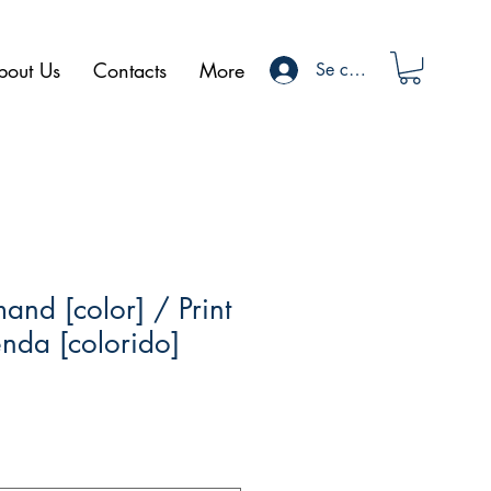
bout Us
Contacts
More
Se connecter
and [color] / Print
nda [colorido]