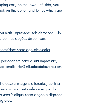
After posting, orders w
pping cart, on the lower left side, you
their destination in Br
lick on this option and tell us which are
deliveries abroad, the
.
days. ATTENTION: if y
days, please contact u
and speed up delivery
ou mais impressões sob demanda. No
* Orders and shipments
o com as opções disponíveis:
availability of the Pos
platform.
tore/docs/catalogo-misto-color
 personagem para a sua impressão,
so email: info@mikedeodatostore.com
 e deseja imagens diferentes, ao final
ompras, no canto inferior esquerdo,
a nota"
; clique nesta opção e diga-nos
ógrafos.