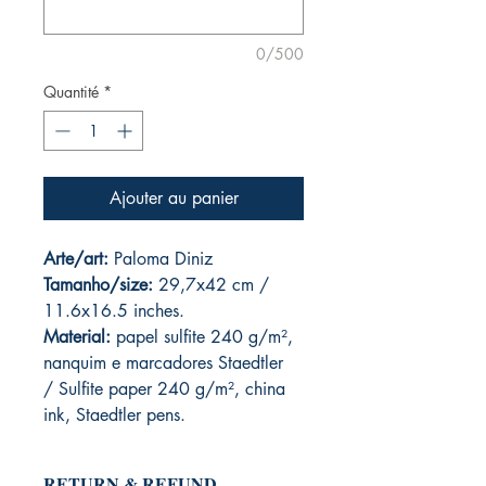
0/500
Quantité
*
Ajouter au panier
Arte/art:
Paloma Diniz
Tamanho/size:
29,7x42 cm /
11.6x16.5 inches.
Material:
papel sulfite 240 g/m²,
nanquim e marcadores Staedtler
/ Sulfite paper 240 g/m², china
ink, Staedtler pens.
RETURN & REFUND