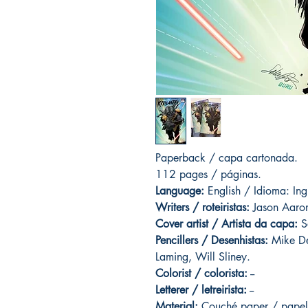
Paperback / capa cartonada.
112 pages / páginas.
Language:
English / Idioma: Ing
Writers / roteiristas:
Jason Aaron
Cover artist / Artista da capa:
S
Pencillers / Desenhistas:
Mike De
Laming, Will Sliney.
Colorist / colorista:
--
Letterer / letreirista:
--
Material:
Couché paper / papel