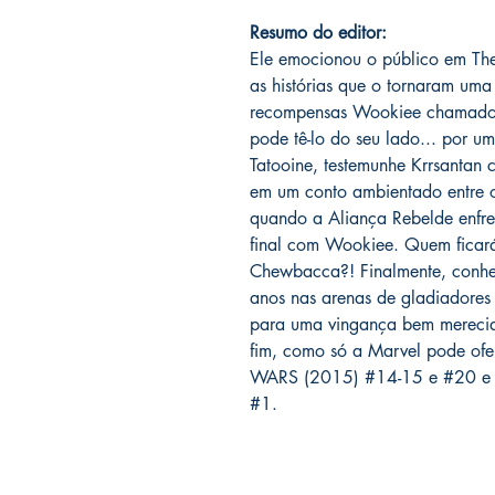
Resumo do editor:
Ele emocionou o público em The
as histórias que o tornaram um
recompensas Wookiee chamado K
pode tê-lo do seu lado... por 
Tatooine, testemunhe Krrsantan
em um conto ambientado entre os
quando a Aliança Rebelde enfren
final com Wookiee. Quem ficará
Chewbacca?! Finalmente, conheç
anos nas arenas de gladiadore
para uma vingança bem merec
fim, como só a Marvel pode ofe
WARS (2015) #14-15 e #20 
#1.