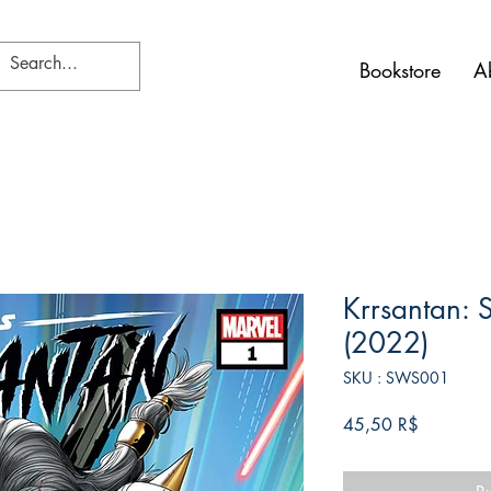
Bookstore
A
Krrsantan: 
(2022)
SKU : SWS001
Prix
45,50 R$