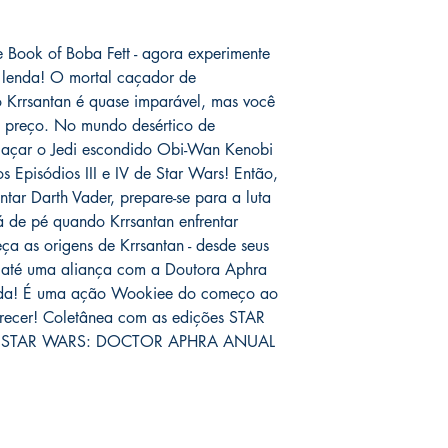
 Book of Boba Fett - agora experimente
a lenda! O mortal caçador de
rrsantan é quase imparável, mas você
um preço. No mundo desértico de
 caçar o Jedi escondido Obi-Wan Kenobi
 Episódios III e IV de Star Wars! Então,
tar Darth Vader, prepare-se para a luta
 de pé quando Krrsantan enfrentar
a as origens de Krrsantan - desde seus
s até uma aliança com a Doutora Aphra
ida! É uma ação Wookiee do começo ao
recer! Coletânea com as edições STAR
e STAR WARS: DOCTOR APHRA ANUAL