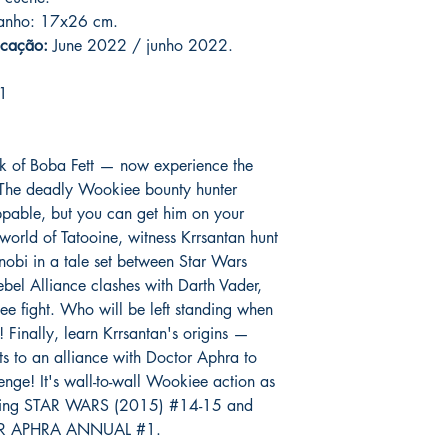
produto. :)
manho: 17x26 cm.
icação:
June 2022 / junho 2022.
*
A entrega fora do Br
dos Correios e ao alc
1
Wix.
ok of Boba Fett — now experience the
! The deadly Wookiee bounty hunter
oppable, but you can get him on your
world of Tatooine, witness Krrsantan hunt
obi in a tale set between Star Wars
ebel Alliance clashes with Darth Vader,
ee fight. Who will be left standing when
Finally, learn Krrsantan's origins —
its to an alliance with Doctor Aphra to
nge! It's wall-to-wall Wookiee action as
ecting STAR WARS (2015) #14-15 and
R APHRA ANNUAL #1.