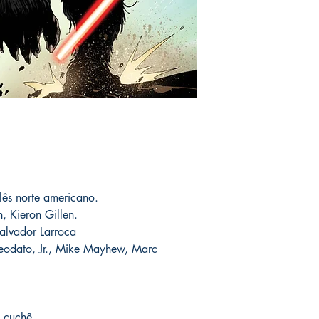
You can see Mike Deod
autógrafos personaliza
his social networks and
devolução. Pois uma v
guarantee and veracity
do produto à venda em
que esta é a edição q
* Delivery outside to B
Post Office and sales 
Em caso de extravio o
--
substituído sem custo
Essas edições estão n
contratempos ocorrer
conseguirmos reorden
As encomendas são rec
a sua encomenda sem q
levadas com o autor 
com o mesmo valor ent
assinadas conforme so
catálogo.
serão enviados por co
lês norte americano.
o prazo de entrega no
fora do Brasil *
é de 1
, Kieron Gillen.
chegue em 25 dias, e
alvador Larroca
imediatamente para fa
odato, Jr., Mike Mayhew, Marc
entrega.
Você pode ver Mike D
nas redes sociais del
 cuchê.
forma de garantia e v