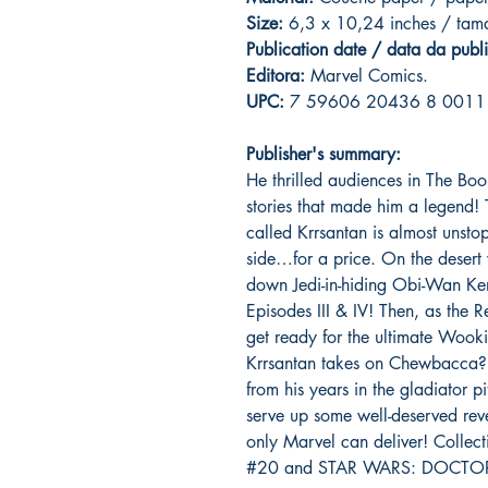
Size:
6,3 x 10,24 inches / ta
Publication date / data da publ
Editora:
Marvel Comics.
UPC:
7 59606 20436 8 0011
Publisher's summary:
He thrilled audiences in The Bo
stories that made him a legend
called Krrsantan is almost unst
side…for a price. On the desert 
down Jedi-in-hiding Obi-Wan Ken
Episodes III & IV! Then, as the R
get ready for the ultimate Wooki
Krrsantan takes on Chewbacca?! 
from his years in the gladiator p
serve up some well-deserved reve
only Marvel can deliver! Coll
#20 and STAR WARS: DOCTO