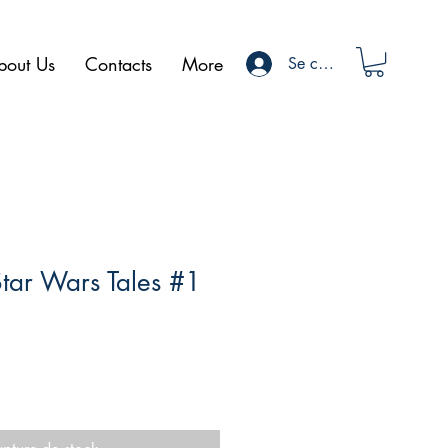
bout Us
Contacts
More
Se connecter
Star Wars Tales #1