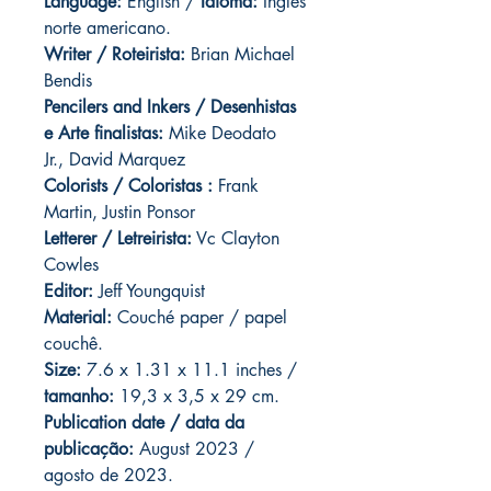
Language:
English /
Idioma:
Inglês
norte americano.
Writer / Roteirista:
Brian Michael
Bendis
Pencilers and Inkers / Desenhistas
e Arte finalistas:
Mike Deodato
Jr., David Marquez
Colorists / Coloristas :
Frank
Martin, Justin Ponsor
Letterer / Letreirista:
Vc Clayton
Cowles
Editor:
Jeff Youngquist
Material:
Couché paper / papel
couchê.
Size:
7.6 x 1.31 x 11.1 inches /
tamanho:
19,3 x 3,5 x 29 cm.
Publication date / data da
publicação:
August 2023 /
agosto de 2023.