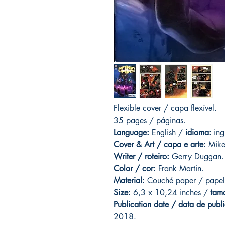
Flexible cover / capa flexível.
35 pages
/ páginas.
Language:
English /
idioma:
ing
Cover & Art
/ capa e arte:
Mike 
Writer / roteiro:
Gerry Duggan.
Color / cor:
Frank Martin.
Material:
C
ouché paper / papel
Size:
6,3 x 10,24 inches /
tam
Publication date / data de publ
2018.