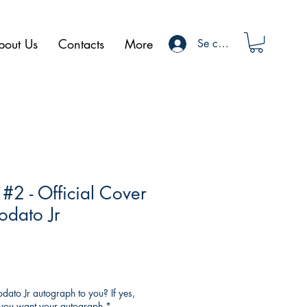
bout Us
Contacts
More
Se connecter
 #2 - Official Cover
odato Jr
ato Jr autograph to you? If yes,
o you want your autograph
*