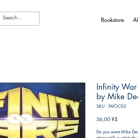
Bookstore
A
Infinity War
by Mike De
SKU : IWOC02
Prix
36,00 R$
Do you want Mike Deod
please tell us what d