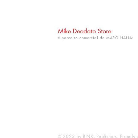
Mike Deodato Store
é parceiro comercial da MARGINALIA:
CNPJ: 22.759.548/0001-52
Rua Dr. Hortêncio Ribeiro nº 148
Bairro Castelo Branco
(próximo à UFPB)
João Pessoa - PB. CEP: 58050-220
info@mikedeodatostore.com
© 2023 by BINK. Publishers. Proudly 