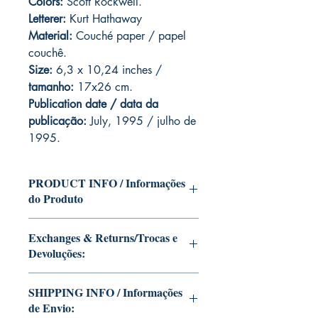
Colors:
Scott Rockwell.
Letterer:
Kurt Hathaway
Material:
Couché paper / papel
couchê.
Size:
6,3 x 10,24 inches /
tamanho:
17x26 cm.
Publication date / data da
publicação:
July, 1995 / julho de
1995.
PRODUCT INFO / Informações
do Produto
Edition of Mike Deodato Jr's personal
Exchanges & Returns/Trocas e
collection.
Devoluções:
This and other editions will be signed
with or without dedication, in case you
ATTENTION: our editions are limited
want Mike Deodato Jr to autograph
SHIPPING INFO / Informações
runs with personalized autographs.
your copy.
de Envio:
Unfortunately, it is not subject to return.
--