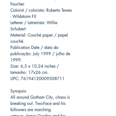
Faucher.
Colorist / colorista: Roberta Tewes
- Wildstorm FX
Letterer / Letreirista: Willie
Schubert
Material: Couché paper / papel
couchê.
Publication Date / data da
publicação: July 1999 / julho de
1999.
Size: 6,3 x 10,24 inches /
tamanho: 17x26 cm.
UPC: 76194120009508711
Synopsis:
All around Gotham City, chaos is
breaking out. Two-Face and his
followers are marching
uptown. James Gordon and his