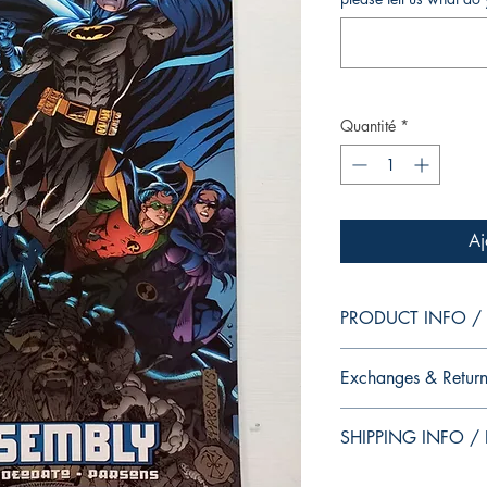
Quantité
*
Aj
PRODUCT INFO / I
Edition of Mike Deodat
Exchanges & Return
This and other edition
dedication, in case y
ATTENTION: our editio
autograph your copy.
SHIPPING INFO / I
personalized autographs
--
return. Because once s
Edição da coleção pes
This edition is at the 