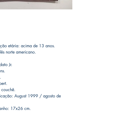
of the product for sal
Essa e outras ediçõe
that this is the editio
dedicatória, caso voc
Orders are collected 
autografe seus exempl
with the author only o
In case of loss or dam
requested. The followi
no cost having in stoc
registered post. After p
with your order and w
5 to 15 days;
the deli
product, you can canc
days. If your product 
another one of the sam
please contact us imm
catalog.
ação etária: acima de 13 anos.
speed up delivery.
--
lês norte americano.
ATENÇÃO: nossas ediç
You can see Mike Deod
autógrafos personaliza
his social networks and
ato Jr.
devolução. Pois uma v
guarantee and veracity
ons.
do produto à venda em
.
que esta é a edição q
* Delivery outside to B
bert.
Post Office and sales 
Em caso de extravio o
 couchê.
--
substituído sem custo
licação: August 1999 / agosto de
Essas edições estão n
contratempos ocorrer
conseguirmos reorden
As encomendas são rec
manho: 17x26 cm.
a sua encomenda sem q
levadas com o autor 
com o mesmo valor ent