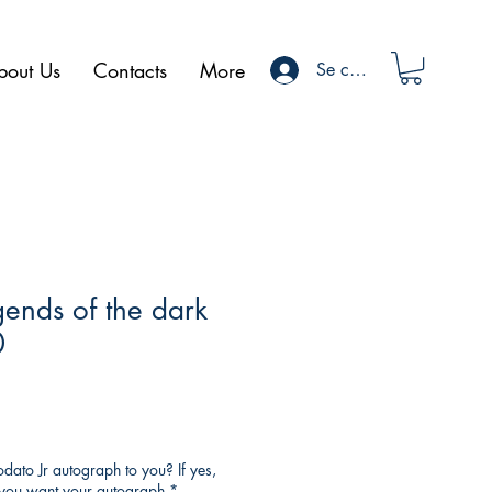
bout Us
Contacts
More
Se connecter
gends of the dark
0
ato Jr autograph to you? If yes,
o you want your autograph
*