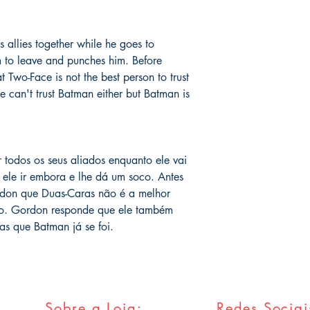
assinadas conforme so
catálogo.
serão enviados por co
o prazo de entrega no
is allies together while he goes to
fora do Brasil *
é de 1
 to leave and punches him. Before
chegue em 25 dias, e
 Two-Face is not the best person to trust
imediatamente para fa
entrega.
e can't trust Batman either but Batman is
Você pode ver Mike D
nas redes sociais del
forma de garantia e v
 todos os seus aliados enquanto ele vai
produto. :)
 ele ir embora e lhe dá um soco. Antes
rdon que Duas-Caras não é a melhor
*
A entrega fora do Br
dos Correios e ao alc
do. Gordon responde que ele também
Wix.
s que Batman já se foi.
Sobre a Loja:
Redes Sociai