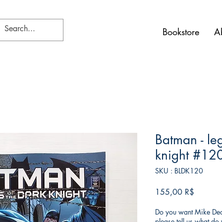
Bookstore
A
Batman - le
knight #12
SKU : BLDK120
Prix
155,00 R$
Do you want Mike Deod
please tell us what d