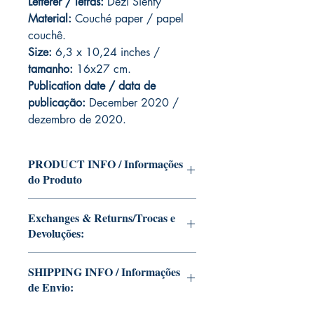
Letterer / letras:
Dezi Sienty
Material:
C
ouché paper / papel
couchê.
Size:
6,3 x 10,24 inches /
tamanho:
16x27 cm.
Publication date / data de
publicação:
December 2020 /
dezembro de 2020.
PRODUCT INFO / Informações
do Produto
Edition of Mike Deodato Jr's personal
Exchanges & Returns/Trocas e
collection.
Devoluções:
This and other editions will be signed
with or without dedication, in case you
ATTENTION: our editions are limited
want Mike Deodato Jr to autograph
SHIPPING INFO / Informações
runs with personalized autographs.
your copy.
de Envio:
Unfortunately, it is not subject to return.
--
Because once signed, it invalidates the
Edição da coleção pessoal de Mike
This edition is at the residence of Mike