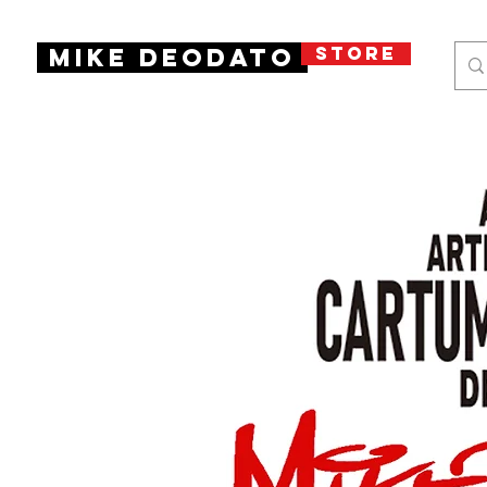
STORE
Mike Deodato