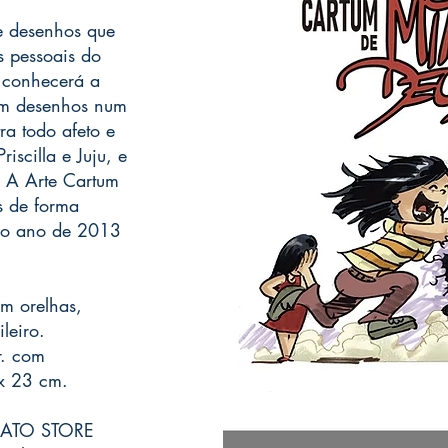
Em maio...
 e desenhos que
s pessoais do
ê conhecerá a
om desenhos num
ra todo afeto e
iscilla e Juju, e
 A Arte Cartum
s de forma
 do ano de 2013
m orelhas,
leiro.
r. com
x 23 cm.
DATO STORE