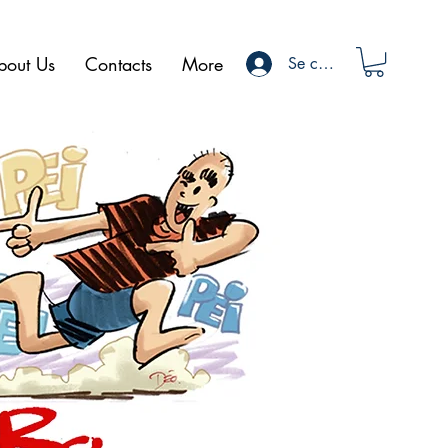
bout Us
Contacts
More
Se connecter